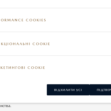
ивість спільного накопичення витрат (програма "Сім'я")
FORMANCE COOKIES
 до вищого рівня програми лояльності може бути здійснений
ня нового автомобіля або накопичення відповідної суми за
ування чи придбання запасних частин та аксесуарів.
КЦІОНАЛЬНІ COOKIE
 вам за вибір мережі НІКО!
 ми робимо, - ми робимо для Вас!
КЕТИНГОВІ COOKIE
і умови програми лояльності НІКО бонус
ВІДХИЛИТИ УСІ
ПІДТВЕ
часником Програми можуть фізичні особи, не залежно від
нства.