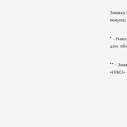
Знижка 
покупці
* - Нако
доп. обл
** - Зн
«НІКО»