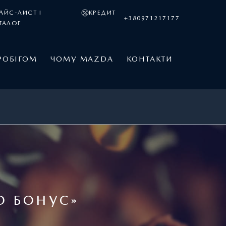
АЙС-ЛИСТ І
КРЕДИТ
+380971217177
ТАЛОГ
РОБІГОМ
ЧОМУ MAZDA
КОНТАКТИ
О БОНУС»