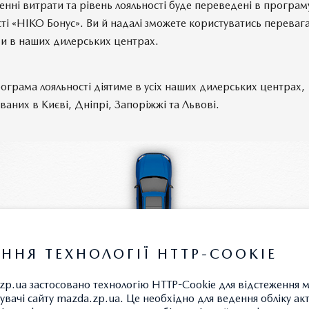
енні витрати та рівень лояльності буде переведені в програм
сті «НІКО Бонус». Ви й надалі зможете користуватись переваг
и в наших дилерських центрах.
ограма лояльності діятиме в усіх наших дилерських центрах,
аних в Києві, Дніпрі, Запоріжжі та Львові.
ННЯ ТЕХНОЛОГІЇ HTTP-COOKIE
zp.ua застосовано технологію HTTP-Cookie для відстеження 
увачі сайту mazda.zp.ua. Це необхідно для ведення обліку ак