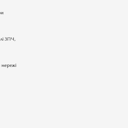
ри
влі ЗПЧ,
й мережі