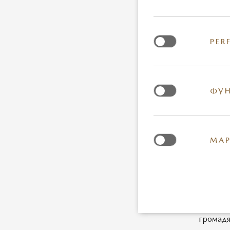
Можл
PER
Перехід
придбан
обслугов
ФУН
Дякуємо
Все, що
МАР
Офіційн
Стати У
громадя