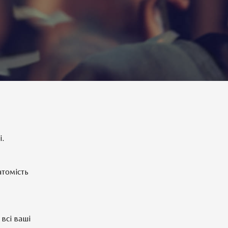
і.
атомість
всі ваші