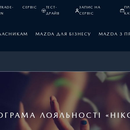
TRADE-
СЕРВІС
ТЕСТ-
ЗАПИС НА
ПР
IN
ДРАЙВ
СЕРВІС
КА
ЛАСНИКАМ
MAZDA ДЛЯ БІЗНЕСУ
MAZDA З П
ОГРАМА ЛОЯЛЬНОСТІ «НІК