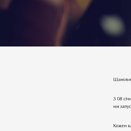
Шановні 
З 08 сі
ми запу
Кожен кл