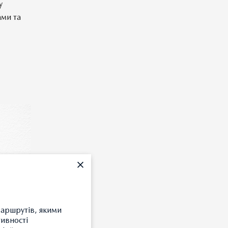
у
ами та
маршрутів, якими
тивності