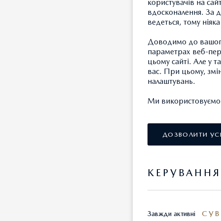
користувачів на сай
вдосконалення. За д
ведеться, тому ніяк
Доводимо до вашого
параметрах веб-пере
цьому сайті. Але у 
Програма
вас. При цьому, змі
сходжен
налаштувань.
обслугов
Ми використовуємо т
також р
ДОЗВОЛИТИ УС
Переваг
Прос
КЕРУВАНН
СТО,
Прог
СУВ
Завжди активні
Укра