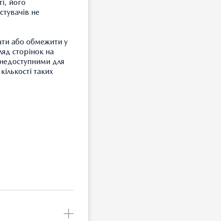
і, його
стувачів не
ати або обмежити у
ляд сторінок на
и недоступними для
кількості таких
ід час
, а
З
Т
я на
З
рії
Б