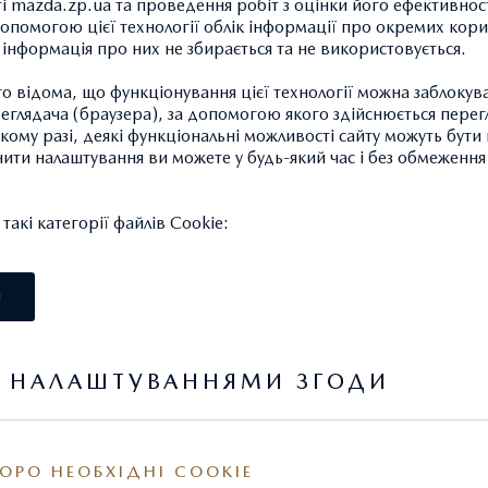
ті mazda.zp.ua та проведення робіт з оцінки його ефективност
опомогою цієї технології облік інформації про окремих кори
а інформація про них не збирається та не використовується.
 відома, що функціонування цієї технології можна заблокув
глядача (браузера), за допомогою якого здійснюється перег
такому разі, деякі функціональні можливості сайту можуть бут
 лояльності «НІКО Бонус» складається з 5 рівнів, поступове
нити налаштування ви можете у будь-який час і без обмеження 
ня якими дозволяє нашим клієнтам користуватися знижками п
ування автомобіля та придбання запасних частин і аксесуарів
акі категорії файлів Cookie:
яд додаткових привілеїв згідно умов програми.
І
и програми лояльності «НІКО Бонус»:
та система накопичення знижок на обслуговування автомобіл
Я НАЛАШТУВАННЯМИ ЗГОДИ
 покупку запчастин та аксесуарів.
рама лояльності діє в усій дилерській мережі НІКО на терито
ОРО НЕОБХІДНІ COOKIE
їни з однаковими умовами