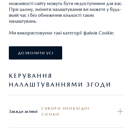
можливості сайту можуть бути недоступними для вас.
При цьому, змінити налаштування ви можете у будь-
ГАРАНТІЯ MAZDA, ВАШ НАДІЙНИЙ
який час і без обмеження кількості таких
ПАРТНЕР
налаштувань.
Ми використовуємо такі категорії файлів Cookie:
Рівень нашого гарантійного обслуговування дозволяє
вам розслабитись та насолоджуватись вашою
мандрівкою за кермом Mazda. Ви можете не
ДОЗВОЛИТИ УСІ
хвилюватися, адже ми завжди поруч та завжди готові
прийти вам на допомогу.
КЕРУВАННЯ
НАЛАШТУВАННЯМИ ЗГОДИ
СУВОРО НЕОБХІДНІ
Завжди активні
COOKIE