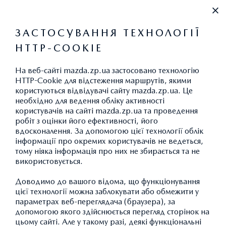
+380971217177
ЗАСТОСУВАННЯ ТЕХНОЛОГІЇ
HTTP-COOKIE
ВИКИДИ CO
2
На веб-сайті mazda.zp.ua застосовано технологію
HTTP-Cookie для відстеження маршрутів, якими
користуються відвідувачі сайту mazda.zp.ua. Це
необхідно для ведення обліку активності
користувачів на сайті mazda.zp.ua та проведення
робіт з оцінки його ефективності, його
ГАРАНТІЯ
вдосконалення. За допомогою цієї технології облік
інформації про окремих користувачів не ведеться,
тому ніяка інформація про них не збирається та не
використовується.
Доводимо до вашого відома, що функціонування
цієї технології можна заблокувати або обмежити у
параметрах веб-переглядача (браузера), за
допомогою якого здійснюється перегляд сторінок на
цьому сайті. Але у такому разі, деякі функціональні