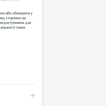
ати або обмежити у
ляд сторінок на
и недоступними для
кількості таких
З
da Motor
 Mazda в
Т
 у
цями
З
 по
Б