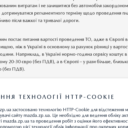
нованим витратам і не залишитися без автомобіля закордоном
 дотримуватися регламентного терміну щодо проведення пл
ливо після важкої та тривалої дороги.
ним постає питання вартості проведення ТО, адже в Європі в
ищою, ніж в Україні в основному за рахунок різниці у вартос
одини. Наприклад, в Україні нормо-година сервісу коштує в
му 20-30 євро (без ПДВ), а в Європі – у рази більше, близьк
о (без ПДВ).
ННЯ ТЕХНОЛОГІЇ HTTP-COOKIE
zp.ua застосовано технологію HTTP-Cookie для відстеження 
увачі сайту mazda.zp.ua. Це необхідно для ведення обліку ак
ті mazda.zp.ua та проведення робіт з оцінки його ефективност
опомогою цієї технології облік інформації про окремих кори