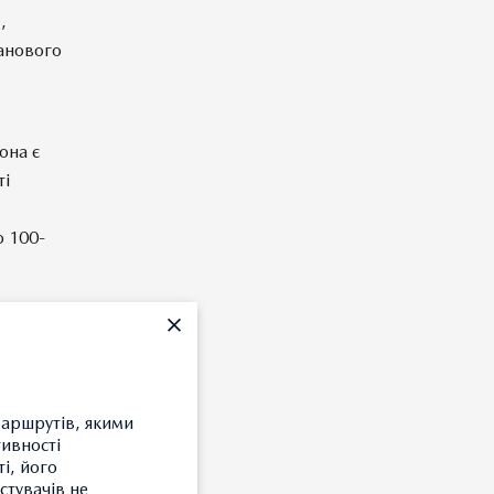
,
анового
она є
ті
о 100-
маршрутів, якими
тивності
і, його
стувачів не