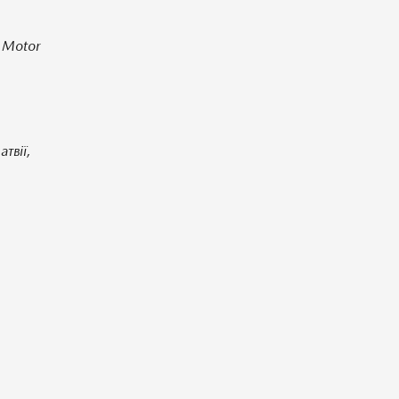
a Motor
твії,