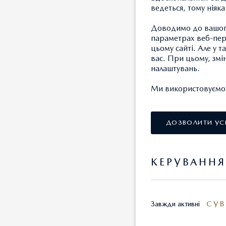
ведеться, тому ніяк
Доводимо до вашого
параметрах веб-пере
цьому сайті. Але у 
вас. При цьому, змі
налаштувань.
Ми використовуємо т
Українці
ДОЗВОЛИТИ УС
обслуго
Europe
КЕРУВАНН
Україні
вигляді
своїх а
підтрим
СУВ
Завжди активні