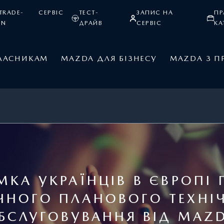
TRADE-
СЕРВІС
ТЕСТ-
ЗАПИС НА
ПР
IN
ДРАЙВ
СЕРВІС
КА
ЛАСНИКАМ
MAZDA ДЛЯ БІЗНЕСУ
MAZDA З П
МКА УКРАЇНЦІВ В ЄВРОПІ 
ЧНОГО ПЛАНОВОГО ТЕХНІ
БСЛУГОВУВАННЯ ВІД MAZ