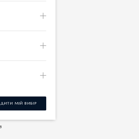
ібно
ється
і у
ться за
дону
гламентом
ну
 чином,
РДИТИ МІЙ ВИБІР
в