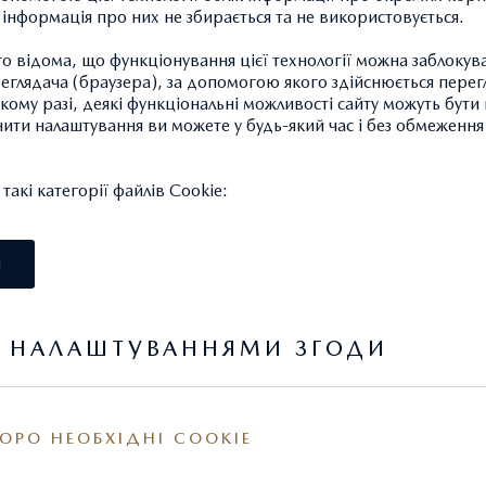
а інформація про них не збирається та не використовується.
 відома, що функціонування цієї технології можна заблокув
глядача (браузера), за допомогою якого здійснюється перег
такому разі, деякі функціональні можливості сайту можуть бут
нити налаштування ви можете у будь-який час і без обмеження 
акі категорії файлів Cookie:
 вже зіткнулися зі значно вищою вартістю послуг порівняно з
І
вуванням в офіційній дилерській мережі в Україні, тому Maz
швидко відгукнулась на прохання офіційного дистриб’ютора
Я НАЛАШТУВАННЯМИ ЗГОДИ
 – ДП «АВТО Інтернешнл», та забезпечила кампанію-підтримку
 знижки на проведення регламентного обслуговування україн
втомобілів Mazda під час перебування у країнах ЄС. Кампанію
ці поновлено до 31 серпня 2026 року.
ОРО НЕОБХІДНІ COOKIE