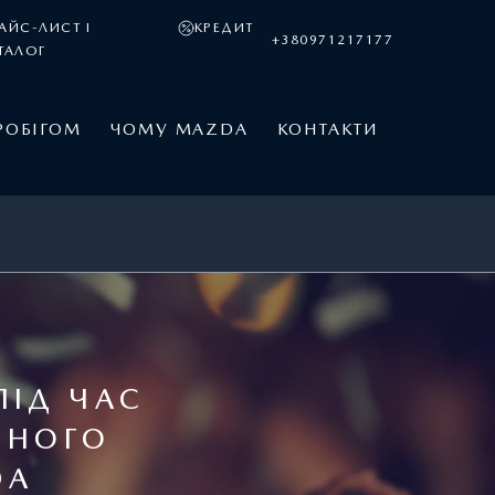
АЙС-ЛИСТ І
КРЕДИТ
+380971217177
ТАЛОГ
РОБІГОМ
ЧОМУ MAZDA
КОНТАКТИ
ПІД ЧАС
ЧНОГО
DA