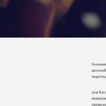
Головни
автомобі
перетну
Для баг
евакуюв
проведе