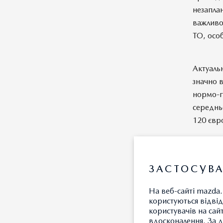
незапла
важливо
ТО, особ
Актуаль
значно в
нормо-г
середньо
120 євр
ЗАСТОСУВА
На веб-сайті mazda.
користуються відвід
користувачів на сай
вдосконалення. За д