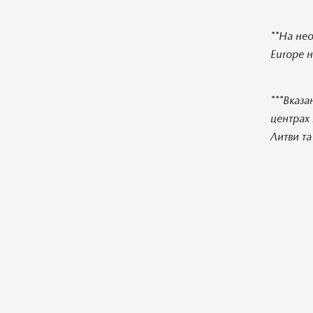
**На нео
Europe 
***Вказа
центрах 
Литви та