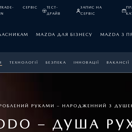
TRADE-
СЕРВІС
ТЕСТ-
ЗАПИС НА
ПР
IN
ДРАЙВ
СЕРВІС
КА
ЛАСНИКАМ
MAZDA ДЛЯ БІЗНЕСУ
MAZDA З П
Н
ТЕХНОЛОГІЇ
БЕЗПЕКА
ІННОВАЦІЇ
ВАКАНСІЇ
РОБЛЕНИЙ РУКАМИ – НАРОДЖЕННИЙ З ДУШ
ODO – ДУША РУ