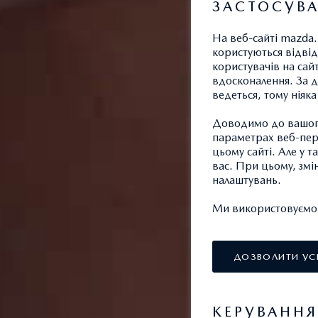
ЗАСТОСУВА
На веб-сайті mazda.
користуються відвід
користувачів на сай
вдосконалення. За д
ведеться, тому ніяк
Доводимо до вашого
параметрах веб-пере
цьому сайті. Але у 
вас. При цьому, змі
налаштувань.
Ми використовуємо т
ДОЗВОЛИТИ УС
КЕРУВАНН