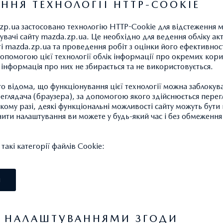
ННЯ ТЕХНОЛОГІЇ HTTP-COOKIE
zp.ua застосовано технологію HTTP-Cookie для відстеження 
увачі сайту mazda.zp.ua. Це необхідно для ведення обліку ак
ті mazda.zp.ua та проведення робіт з оцінки його ефективност
опомогою цієї технології облік інформації про окремих кори
а інформація про них не збирається та не використовується.
 відома, що функціонування цієї технології можна заблокув
глядача (браузера), за допомогою якого здійснюється перег
такому разі, деякі функціональні можливості сайту можуть бут
нити налаштування ви можете у будь-який час і без обмеження 
акі категорії файлів Cookie:
І
Я НАЛАШТУВАННЯМИ ЗГОДИ