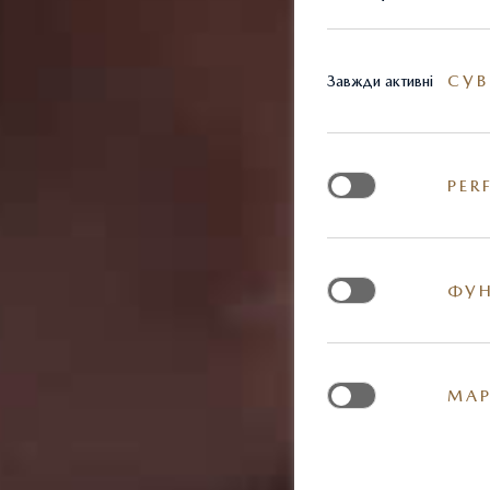
СУВ
Завжди активні
PER
ФУН
МАР