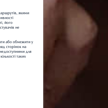
маршрутів, якими
тивності
і, його
стувачів не
ати або обмежити у
ляд сторінок на
и недоступними для
кількості таких
З
Т