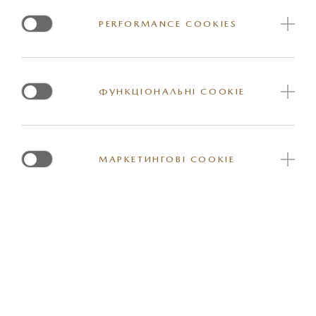
PERFORMANCE COOKIES
КОМФОРТ
ФУНКЦІОНАЛЬНІ COOKIE
МУЛЬТИМЕДІЯ ТА КОМУНІКАЦІЯ
МАРКЕТИНГОВІ COOKIE
ДОПОМІЖНІ СИСТЕМИ
СИСТЕМИ БЕЗПЕКИ I-ACTIVSENSE