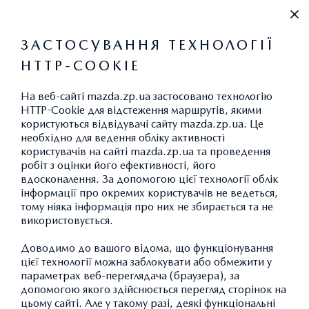
+380971217177
ЗАСТОСУВАННЯ ТЕХНОЛОГІЇ
HTTP-COOKIE
КРЕДИТ
На веб-сайті mazda.zp.ua застосовано технологію
ЗМІНИТИ
HTTP-Cookie для відстеження маршрутів, якими
користуються відвідувачі сайту mazda.zp.ua. Це
необхідно для ведення обліку активності
користувачів на сайті mazda.zp.ua та проведення
робіт з оцінки його ефективності, його
MAZDA CX-60
вдосконалення. За допомогою цієї технології облік
інформації про окремих користувачів не ведеться,
EXCLUSIVE-LINE
тому ніяка інформація про них не збирається та не
ДОДАТИ АВТОМОБІЛЬ
1
Ціна 2 484 300 грн.
використовується.
Спеціальна пропозиція: 2
Доводимо до вашого відома, що функціонування
3
319 000 грн.
цієї технології можна заблокувати або обмежити у
параметрах веб-переглядача (браузера), за
БІЛЬШЕ ДЕТАЛЕЙ
допомогою якого здійснюється перегляд сторінок на
цьому сайті. Але у такому разі, деякі функціональні