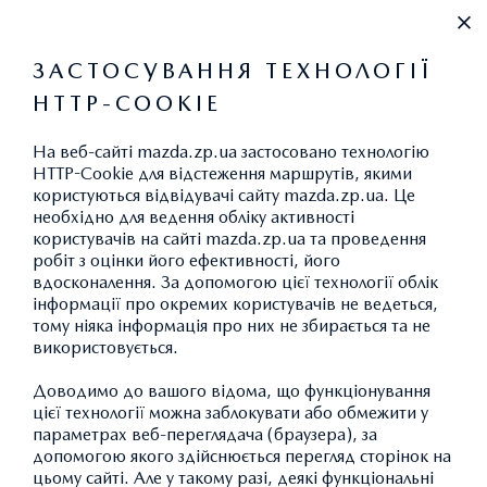
+380971217177
ЗАСТОСУВАННЯ ТЕХНОЛОГІЇ
HTTP-COOKIE
ПРАЙС-ЛИСТ
На веб-сайті mazda.zp.ua застосовано технологію
HTTP-Cookie для відстеження маршрутів, якими
користуються відвідувачі сайту mazda.zp.ua. Це
необхідно для ведення обліку активності
користувачів на сайті mazda.zp.ua та проведення
робіт з оцінки його ефективності, його
вдосконалення. За допомогою цієї технології облік
інформації про окремих користувачів не ведеться,
тому ніяка інформація про них не збирається та не
використовується.
Доводимо до вашого відома, що функціонування
цієї технології можна заблокувати або обмежити у
параметрах веб-переглядача (браузера), за
допомогою якого здійснюється перегляд сторінок на
цьому сайті. Але у такому разі, деякі функціональні